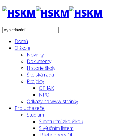
Domů
O škole
Novinky
Dokumenty
Historie školy
Školská rada
Projekty
OP JAK
NPO
Odkazy na www stránky
Pro uchazeče
Studium
S maturitní zkouškou
S výučním listem
Tříleté obory OU