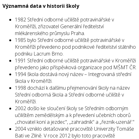
Významná data v historii školy
1982 Střední odborné učiliště potravinářské v
Kroměříži, zřizovatel Generální ředitelství
mlékárenského průmyslu Praha.
1985 bylo Střední odborné učiliště potravinářské v
Kroměříži převedeno pod podnikové ředitelství státního
podniku Lacrum Brno.
1991 Střední odborné učiliště potravinářské v Kroměříži
převedeno jako příspěvková organizace pod MŠMT ČR.
1994 škola dostává nový název – Integrovaná střední
škola v Kroměříži.
1998 dochází k dalšímu přejmenování školy na název
Střední odborná škola a Střední odborné učiliště v
Kroměříži.
2002 došlo ke sloučení školy se Středním odborným
učilištěm zemědělským a k převedení učebních oborů
„chovatel koní a jezdec", „zahradník" a „řezník-uzenář."
2004 vzniklo detašované pracoviště Univerzity Tomáše
Bati ve Zlíně. V roce 2012 bylo toto pracoviště