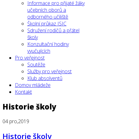
Informace pro přijaté žáky
učebních oborů a
odborného učiliště
Školní průkaz ISIC
Sdružení rodičů a přátel
školy
Konzultační hodiny
vyučujících
Pro veřejnost
Soutěže
Služby pro veřejnost
Klub absolventů
Domov mládeže
Kontakt
Historie školy
04
pro,2019
Historie školy