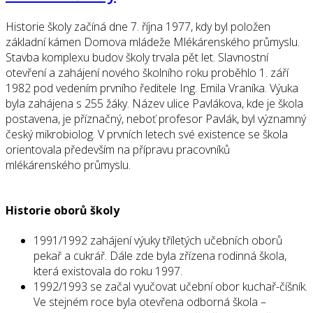
Historie školy začíná dne 7. října 1977, kdy byl položen
základní kámen Domova mládeže Mlékárenského průmyslu.
Stavba komplexu budov školy trvala pět let. Slavnostní
otevření a zahájení nového školního roku proběhlo 1. září
1982 pod vedením prvního ředitele Ing. Emila Vraníka. Výuka
byla zahájena s 255 žáky. Název ulice Pavlákova, kde je škola
postavena, je příznačný, neboť profesor Pavlák, byl významný
český mikrobiolog. V prvních letech své existence se škola
orientovala především na přípravu pracovníků
mlékárenského průmyslu.
Historie oborů školy
1991/1992 zahájení výuky tříletých učebních oborů
pekař a cukrář. Dále zde byla zřízena rodinná škola,
která existovala do roku 1997.
1992/1993 se začal vyučovat učební obor kuchař-číšník.
Ve stejném roce byla otevřena odborná škola –