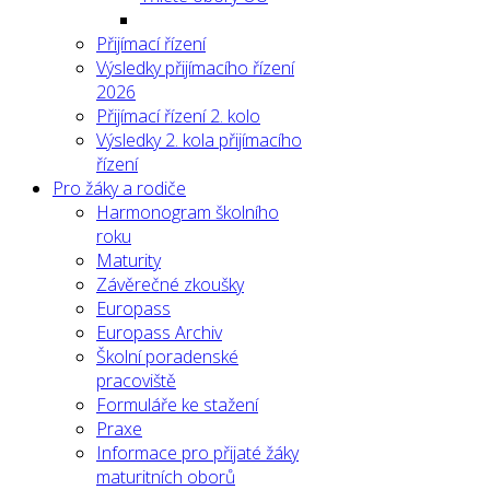
Přijímací řízení
Výsledky přijímacího řízení
2026
Přijímací řízení 2. kolo
Výsledky 2. kola přijímacího
řízení
Pro žáky a rodiče
Harmonogram školního
roku
Maturity
Závěrečné zkoušky
Europass
Europass Archiv
Školní poradenské
pracoviště
Formuláře ke stažení
Praxe
Informace pro přijaté žáky
maturitních oborů