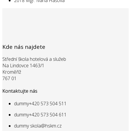
2018 Mgr. Ivana Hašová
Kde nás najdete
Střední škola hotelová a služeb
Na Lindovce 1463/1
Kroměříž
767 01
Kontaktujte nás
dummy
+420 573 504 511
dummy
+420 573 504 611
dummy
skola@hskm.cz