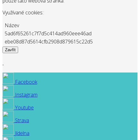
pouze tato webová stránka.
Využívané cookies:
Název
5ad6f65261c7f7d5c414ad960eee46ad
ebe08d87d5614cfb2908d879615c22d5
Zavřít
.
Facebook
Instagram
Youtube
Strava
Jídelna