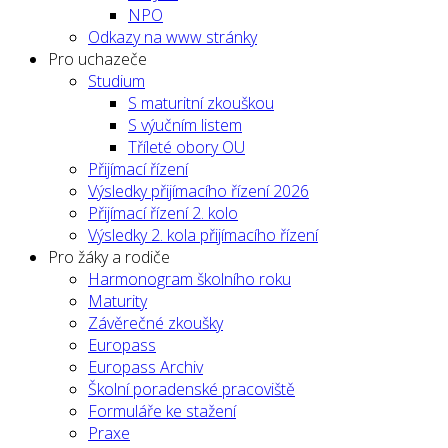
NPO
Odkazy na www stránky
Pro uchazeče
Studium
S maturitní zkouškou
S výučním listem
Tříleté obory OU
Přijímací řízení
Výsledky přijímacího řízení 2026
Přijímací řízení 2. kolo
Výsledky 2. kola přijímacího řízení
Pro žáky a rodiče
Harmonogram školního roku
Maturity
Závěrečné zkoušky
Europass
Europass Archiv
Školní poradenské pracoviště
Formuláře ke stažení
Praxe