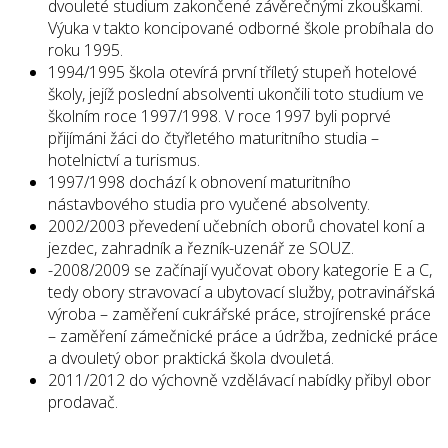
dvouleté studium zakončené závěrečnými zkouškami.
Výuka v takto koncipované odborné škole probíhala do
roku 1995.
1994/1995 škola otevírá první tříletý stupeň hotelové
školy, jejíž poslední absolventi ukončili toto studium ve
školním roce 1997/1998. V roce 1997 byli poprvé
přijímáni žáci do čtyřletého maturitního studia –
hotelnictví a turismus.
1997/1998 dochází k obnovení maturitního
nástavbového studia pro vyučené absolventy.
2002/2003 převedení učebních oborů chovatel koní a
jezdec, zahradník a řezník-uzenář ze SOUZ.
-2008/2009 se začínají vyučovat obory kategorie E a C,
tedy obory stravovací a ubytovací služby, potravinářská
výroba – zaměření cukrářské práce, strojírenské práce
– zaměření zámečnické práce a údržba, zednické práce
a dvouletý obor praktická škola dvouletá.
2011/2012 do výchovně vzdělávací nabídky přibyl obor
prodavač.