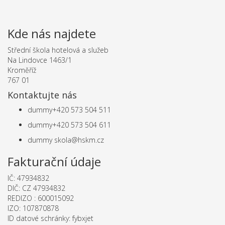
Kde nás najdete
Střední škola hotelová a služeb
Na Lindovce 1463/1
Kroměříž
767 01
Kontaktujte nás
dummy
+420 573 504 511
dummy
+420 573 504 611
dummy
skola@hskm.cz
Fakturační údaje
IČ: 47934832
DIČ: CZ 47934832
REDIZO : 600015092
IZO: 107870878
ID datové schránky: fybxjet