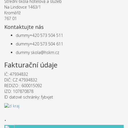
Střední škola hotelová a služeb
Na Lindovce 1463/1
Kroměříž
767 01
Kontaktujte nás
dummy
+420 573 504 511
dummy
+420 573 504 611
dummy
skola@hskm.cz
Fakturační údaje
IČ: 47934832
DIČ: CZ 47934832
REDIZO : 600015092
IZO: 107870878
ID datové schránky: fybxjet
.