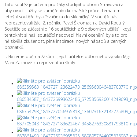
Tato soutěž je určena pro žáky studijního oboru Stravovací a
ubytovací služby se zaměřením kuchařské práce. Tématem
letošní soutěže byla “Svačinka do skleničky“. V soutěži nás
reprezentovali žáci 2. ročníku Pavel Škromach a David Koutný.
Soutěže se zúčastnilo 16 soutěžících z 9 odborných učilišť. I když
tentokrát si naši soutěžící neodvezli hlavní ocenění, byla to pro
ně skvělá zkušenost, plná inspirace, nových nápadů a cenných
poznatků.
Děkujeme oběma žákům i jejich učitelce odborného výcviku Mgr.
Marii Zachové za reprezentaci školy.