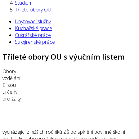
Studium
Tříleté obory OU
Ubytovací služby
Kuchařské práce
Cukrářské práce
Strojírenské práce
Tříleté obory OU s výučním listem
Obory
vzdělání
E jsou
určeny
pro žáky
vycházející z nižších ročníků ZŠ po splnění povinné školní
docházky nebo pro žáky se speciálními vzdělávacími