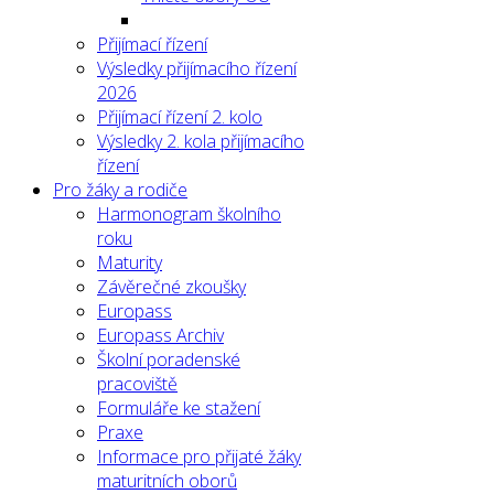
Přijímací řízení
Výsledky přijímacího řízení
2026
Přijímací řízení 2. kolo
Výsledky 2. kola přijímacího
řízení
Pro žáky a rodiče
Harmonogram školního
roku
Maturity
Závěrečné zkoušky
Europass
Europass Archiv
Školní poradenské
pracoviště
Formuláře ke stažení
Praxe
Informace pro přijaté žáky
maturitních oborů