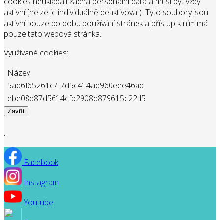
cookies neukládají žádná personální data a musí být vždy
aktivní (nelze je individuálně deaktivovat). Tyto soubory jsou
aktivní pouze po dobu používání stránek a přístup k nim má
pouze tato webová stránka.
Využívané cookies:
Název
5ad6f65261c7f7d5c414ad960eee46ad
ebe08d87d5614cfb2908d879615c22d5
Zavřít
.
Facebook
Instagram
Youtube