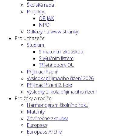
Školská rada
Projekty
OP JAK
NPO
Odkazy na www stránky
Pro uchazeče
Studium
S maturitní zkouškou
S výučním listem
Tříleté obory OU
Přijímací řízení
Výsledky přijímacího řízení 2026
Přijímací řízení 2. kolo
Výsledky 2. kola přijímacího řízení
Pro žáky a rodiče
Harmonogram školního roku
Maturity
Závěrečné zkoušky
Europass
Europass Archiv