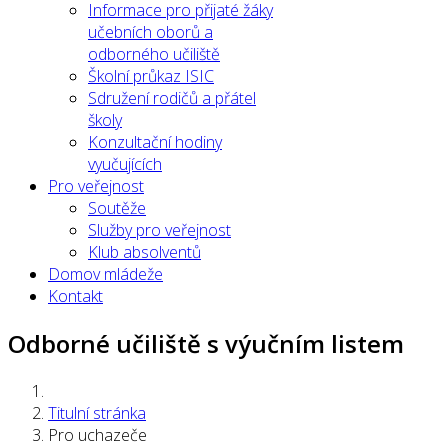
Informace pro přijaté žáky
učebních oborů a
odborného učiliště
Školní průkaz ISIC
Sdružení rodičů a přátel
školy
Konzultační hodiny
vyučujících
Pro veřejnost
Soutěže
Služby pro veřejnost
Klub absolventů
Domov mládeže
Kontakt
Odborné učiliště s výučním listem
Titulní stránka
Pro uchazeče