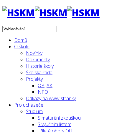
Domů
O škole
Novinky
Dokumenty
Historie školy
Školská rada
Projekty
OP JAK
NPO
Odkazy na www stránky
Pro uchazeče
Studium
S maturitní zkouškou
S výučním listem
Tříleté obory OU