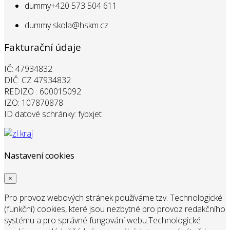
dummy
+420 573 504 611
dummy
skola@hskm.cz
Fakturační údaje
IČ: 47934832
DIČ: CZ 47934832
REDIZO : 600015092
IZO: 107870878
ID datové schránky: fybxjet
Nastavení cookies
×
Pro provoz webových stránek používáme tzv. Technologické
(funkční) cookies, které jsou nezbytné pro provoz redakčního
systému a pro správné fungování webu.
Technologické