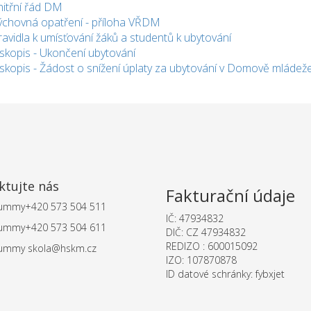
nitřní řád DM
ýchovná opatření - příloha VŘDM
ravidla k umísťování žáků a studentů k ubytování
iskopis - Ukončení ubytování
iskopis - Žádost o snížení úplaty za ubytování v Domově mládež
ktujte nás
Fakturační údaje
ummy
+420 573 504 511
IČ: 47934832
ummy
+420 573 504 611
DIČ: CZ 47934832
REDIZO : 600015092
ummy
skola@hskm.cz
IZO: 107870878
ID datové schránky: fybxjet