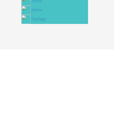
Strava
Jídelna
EduPage