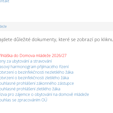
ontakt
deže
jdete důležité dokumenty, které se zobrazí po kliknu
řihláška do Domova mládeže 2026/27
eny za ubytování a stravování
asový harmonogram přijímacého řízení
otvrzení o bezinfekčnosti nezletilého žáka
otvrzení o bezinfekčnosti zletilého žáka
ouhlasné prohlášení zákonného zástupce
ouhlasné prohlášení zletilého žáka
ýzva pro zájemce o obytování na domově mládeže
ouhlas se zpracováním OÚ