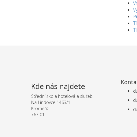
V
V
P
T
T
Konta
Kde nás najdete
d
Střední škola hotelová a služeb
d
Na Lindovce 1463/1
Kroměříž
d
767 01