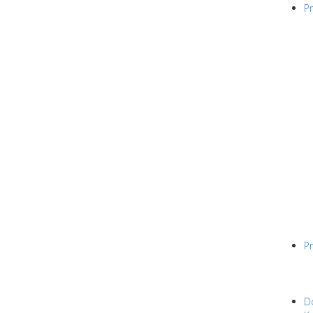
Pr
Pr
D