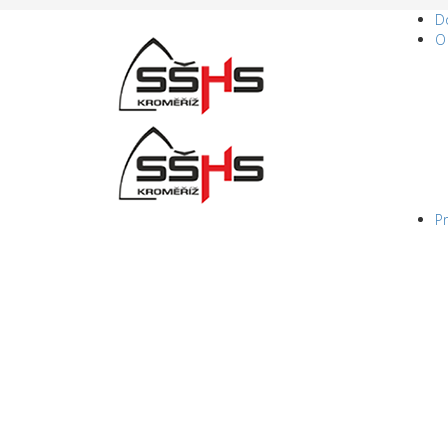
D
O
P