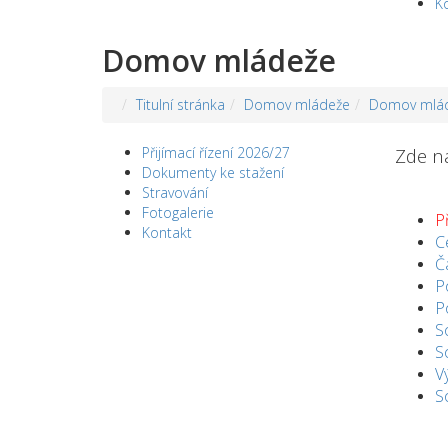
K
Domov mládeže
Titulní stránka
Domov mládeže
Domov mlá
Přijímací řízení 2026/27
Zde na
Dokumenty ke stažení
Stravování
Fotogalerie
P
Kontakt
C
Č
P
P
S
S
V
S