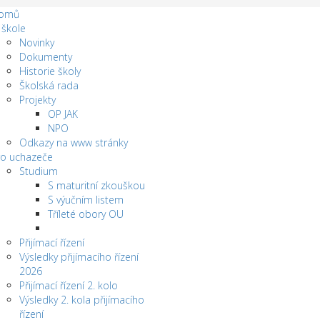
omů
 škole
Novinky
Dokumenty
Historie školy
Školská rada
Projekty
OP JAK
NPO
Odkazy na www stránky
ro uchazeče
Studium
S maturitní zkouškou
S výučním listem
Tříleté obory OU
Přijímací řízení
Výsledky přijímacího řízení
2026
Přijímací řízení 2. kolo
Výsledky 2. kola přijímacího
řízení